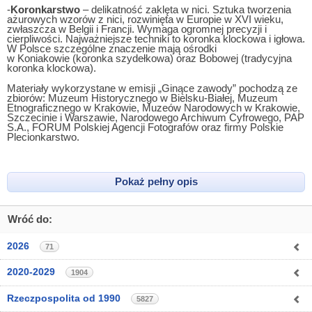
-
Koronkarstwo
– delikatność zaklęta w nici. Sztuka tworzenia
ażurowych wzorów z nici, rozwinięta w Europie w XVI wieku,
zwłaszcza w Belgii i Francji. Wymaga ogromnej precyzji i
cierpliwości. Najważniejsze techniki to koronka klockowa i igłowa.
W Polsce szczególne znaczenie mają ośrodki
w Koniakowie (koronka szydełkowa) oraz Bobowej (tradycyjna
koronka klockowa).
Materiały wykorzystane w emisji „Ginące zawody” pochodzą ze
zbiorów: Muzeum Historycznego w Bielsku‑Białej, Muzeum
Etnograficznego w Krakowie, Muzeów Narodowych w Krakowie,
Szczecinie i Warszawie, Narodowego Archiwum Cyfrowego, PAP
S.A., FORUM Polskiej Agencji Fotografów oraz firmy Polskie
Plecionkarstwo.
Pokaż pełny opis
Wróć do:
2026
71
2020-2029
1904
Rzeczpospolita od 1990
5827