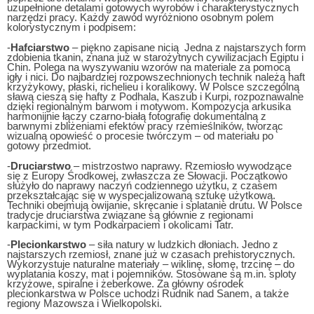
uzupełnione detalami gotowych wyrobów i charakterystycznych
narzędzi pracy. Każdy zawód wyróżniono osobnym polem
kolorystycznym i podpisem:
-
Hafciarstwo
– piękno zapisane nicią Jedna z najstarszych form
zdobienia tkanin, znana już w starożytnych cywilizacjach Egiptu i
Chin. Polega na wyszywaniu wzorów na materiale za pomocą
igły i nici. Do najbardziej rozpowszechnionych technik należą haft
krzyżykowy, płaski, richelieu i koralikowy. W Polsce szczególną
sławą cieszą się hafty z Podhala, Kaszub i Kurpi, rozpoznawalne
dzięki regionalnym barwom i motywom. Kompozycja arkusika
harmonijnie łączy czarno‑białą fotografię dokumentalną z
barwnymi zbliżeniami efektów pracy rzemieślników, tworząc
wizualną opowieść o procesie twórczym – od materiału po
gotowy przedmiot.
-
Druciarstwo
– mistrzostwo naprawy. Rzemiosło wywodzące
się z Europy Środkowej, zwłaszcza ze Słowacji. Początkowo
służyło do naprawy naczyń codziennego użytku, z czasem
przekształcając się w wyspecjalizowaną sztukę użytkową.
Techniki obejmują owijanie, skręcanie i splatanie drutu. W Polsce
tradycje druciarstwa związane są głównie z regionami
karpackimi, w tym Podkarpaciem i okolicami Tatr.
-
Plecionkarstwo
– siła natury w ludzkich dłoniach. Jedno z
najstarszych rzemiosł, znane już w czasach prehistorycznych.
Wykorzystuje naturalne materiały – wiklinę, słomę, trzcinę – do
wyplatania koszy, mat i pojemników. Stosowane są m.in. sploty
krzyżowe, spiralne i żeberkowe. Za główny ośrodek
plecionkarstwa w Polsce uchodzi Rudnik nad Sanem, a także
regiony Mazowsza i Wielkopolski.