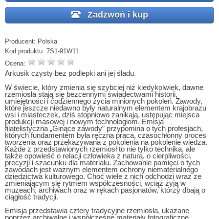
Zadzwoń i kup
Producent:
Polska
Kod produktu:
7S1-91W11
Ocena:
Arkusik czysty bez podlepki ani jej śladu.
W świecie, który zmienia się szybciej niż kiedykolwiek, dawne
rzemiosła stają się bezcennymi świadectwami historii,
umiejętności i codziennego życia minionych pokoleń. Zawody,
które jeszcze niedawno były naturalnym elementem krajobrazu
wsi i miasteczek, dziś stopniowo zanikają, ustępując miejsca
produkcji masowej i nowym technologiom. Emisja
filatelistyczna „Ginące zawody” przypomina o tych profesjach,
których fundamentem była ręczna praca, czasochłonny proces
tworzenia oraz przekazywana z pokolenia na pokolenie wiedza.
Każde z przedstawionych rzemiosł to nie tylko technika, ale
także opowieść o relacji człowieka z naturą, o cierpliwości,
precyzji i szacunku dla materiału. Zachowanie pamięci o tych
zawodach jest ważnym elementem ochrony niematerialnego
dziedzictwa kulturowego. Choć wiele z nich odchodzi wraz ze
zmieniającym się rytmem współczesności, wciąż żyją w
muzeach, archiwach oraz w rękach pasjonatów, którzy dbają o
ciągłość tradycji.
Emisja przedstawia cztery tradycyjne rzemiosła, ukazane
poprzez archiwalne i współczesne materiały fotograficzne,