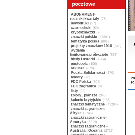
pocztowe
ABONAMENT-
roczniki,kwartały
(78)
nowodruki
(57)
czarnodruki
(50)
kryptoznaczki
(9)
znaczki polskie
(17561)
tematyka polska
(601)
projekty znaczków 1918
(370)
wydania
limitowane,próby,cięte
(638)
błędy i usterki
(1264)
pustopola
(106)
arkusze
(679)
Poczta Solidarności
(170)
foldery
(70)
zn
FDC Polska
(504)
ro
FDC zagranica
(81)
listy
(24)
zbiory , plansze
(340)
kolonie brytyjskie
(133)
znaczki tematyczne
(43284)
znaczki zagraniczne -
Afryka
(2746)
znaczki zagraniczne-
Ameryka
(3214)
znaczki zagraniczne -
Australia i Oceania
(2723)