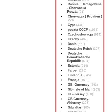
Bośnia i Hercegowina
- Chorwacka
Poczta
(21)
Chorwacja ( Kroatien )
(53)
Cypr
(431)
poczta CCCP
(1962)
Czechosłowacja
(614)
Czechy
(409)
Dania
(561)
Deutsche Reich
(307)
Deutsche
Demokratische
Republik
(684)
Estonia
(214)
Faroer
(275)
Finlandia
(645)
Francja
(1513)
GB- Guernsey
(243)
GB- Isle of Man
(363)
GB- Jersey
(460)
GB-Guernsey-
Alderney
(203)
Gibraltar
(305)