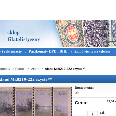
 i reklamacje
Paczkomaty DPD i DHL
Zamówienie na telefon
agraniczne-Europa
Aland
Aland Mi.0219-222 czyste**
Aland Mi.0219-222 czyste**
Dostępność:
tak
19,00 z
Cena:
szt.