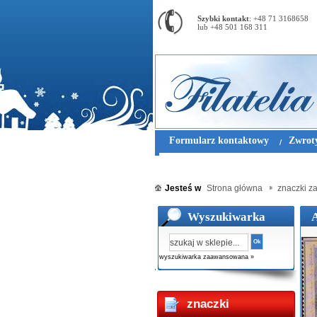
Szybki kontakt
: +48 71 3168658
lub +48 501 168 311
Formularz kontaktowy
Zwroty
Jesteś w
Strona główna
znaczki z
Wyszukiwarka
Ok
wyszukiwarka zaawansowana »
znaczki