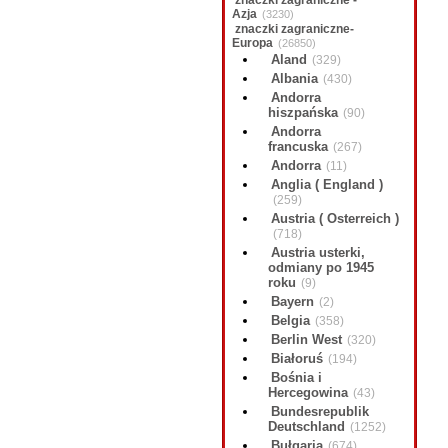
znaczki zagraniczne -
Azja
(3230)
znaczki zagraniczne-
Europa
(26850)
Aland
(329)
Albania
(430)
Andorra
hiszpańska
(90)
Andorra
francuska
(267)
Andorra
(11)
Anglia ( England )
(259)
Austria ( Osterreich )
(718)
Austria usterki,
odmiany po 1945
roku
(9)
Bayern
(2)
Belgia
(358)
Berlin West
(320)
Białoruś
(194)
Bośnia i
Hercegowina
(43)
Bundesrepublik
Deutschland
(1252)
Bułgaria
(674)