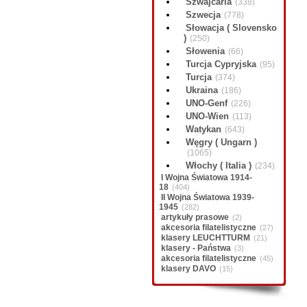
Szwajcaria
(338)
Szwecja
(778)
Słowacja ( Slovensko
)
(250)
Słowenia
(66)
Turcja Cypryjska
(95)
Turcja
(374)
Ukraina
(186)
UNO-Genf
(226)
UNO-Wien
(113)
Watykan
(643)
Węgry ( Ungarn )
(1065)
Włochy ( Italia )
(234)
I Wojna Światowa 1914-
18
(404)
II Wojna Światowa 1939-
1945
(282)
artykuły prasowe
(2)
akcesoria filatelistyczne
(27)
klasery LEUCHTTURM
(21)
klasery - Państwa
(3)
akcesoria filatelistyczne
(45)
klasery DAVO
(15)