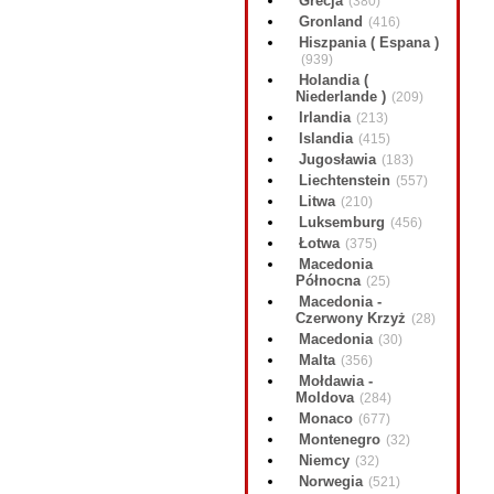
Grecja
(380)
Gronland
(416)
Hiszpania ( Espana )
(939)
Holandia (
Niederlande )
(209)
Irlandia
(213)
Islandia
(415)
Jugosławia
(183)
Liechtenstein
(557)
Litwa
(210)
Luksemburg
(456)
Łotwa
(375)
Macedonia
Północna
(25)
Macedonia -
Czerwony Krzyż
(28)
Macedonia
(30)
Malta
(356)
Mołdawia -
Moldova
(284)
Monaco
(677)
Montenegro
(32)
Niemcy
(32)
Norwegia
(521)