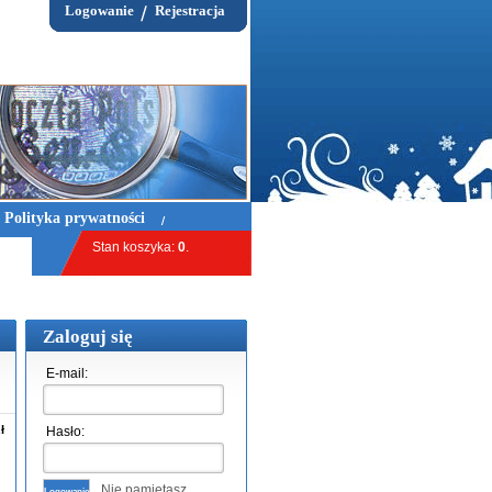
Logowanie
Rejestracja
Polityka prywatności
Stan koszyka:
0
.
Przejdź do koszyka »
Zaloguj się
E-mail:
ł
Hasło:
Nie pamiętasz
Logowanie