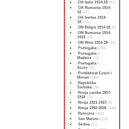
OA Italia 1914-18
(41)
OA Rumunia 1914-
18
(47)
OA Serbia 1914-
18
(24)
ON Belgia 1914-18
(0)
ON Rumunia 1914-
1918
(13)
ON West 1914-18
(14)
Portugalia
(255)
Portugalia -
Madeira
(73)
Portugalia -
Azory
(87)
Protektorat Czech i
Moraw
(180)
Republika
Serbska
(29)
Rosja carska 1857-
1918
(73)
Rosja 1921-1923
(6)
Rosja 1992-2026
(548)
Rumunia
(386)
San Marino
(216)
Serbia
(11)