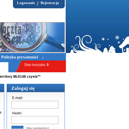
Logowanie
Rejestracja
Polityka prywatności
Stan koszyka:
0
.
Przejdź do koszyka »
erritory Mi.0148 czyste**
Zaloguj się
E-mail:
ł
Hasło:
Nie pamiętasz
Logowanie