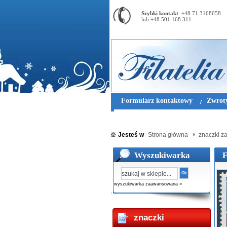
Szybki kontakt
: +48 71 3168658
lub +48 501 168 311
Formularz kontaktowy
Zwroty
Jesteś w
Strona główna
znaczki za
Wyszukiwarka
F
Ok
wyszukiwarka zaawansowana »
znaczki