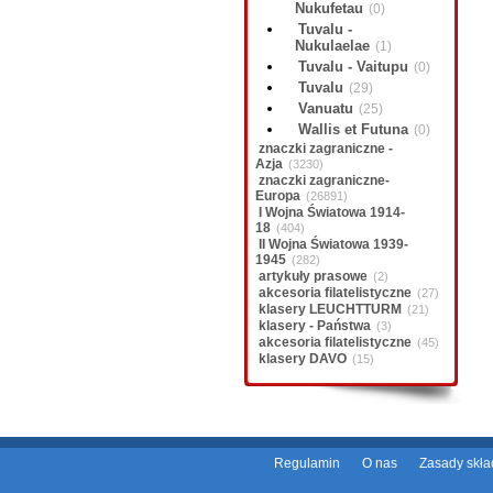
Nukufetau
(0)
Tuvalu -
Nukulaelae
(1)
Tuvalu - Vaitupu
(0)
Tuvalu
(29)
Vanuatu
(25)
Wallis et Futuna
(0)
znaczki zagraniczne -
Azja
(3230)
znaczki zagraniczne-
Europa
(26891)
I Wojna Światowa 1914-
18
(404)
II Wojna Światowa 1939-
1945
(282)
artykuły prasowe
(2)
akcesoria filatelistyczne
(27)
klasery LEUCHTTURM
(21)
klasery - Państwa
(3)
akcesoria filatelistyczne
(45)
klasery DAVO
(15)
Regulamin
O nas
Zasady skł