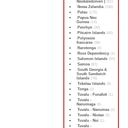
Neukaledonien )
(51)
Nowa Zelandia
(196)
Palau
(175)
Papua Neu
Guinea
(14)
Penrhyn
(30)
Pitcairn Islands
(60)
Polynesie
francaise
(98)
Rarotonga
(5)
Ross Dependency
(1)
Salomon Islands
(55)
Samoa
(87)
South Georgia &
South Sandwich
Islands
(76)
Tokelau Islands
(9)
Tonga
(2)
Tuvalu - Funafuti
(1)
Tuvalu -
Nanumaga
(6)
Tuvalu - Nanumea
(2)
Tuvalu - Niutao
(0)
Tuvalu - Nui
(1)
Tuvalu -