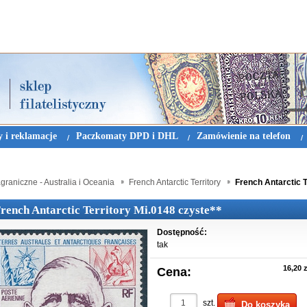
 i reklamacje
Paczkomaty DPD i DHL
Zamówienie na telefon
graniczne - Australia i Oceania
French Antarctic Territory
French Antarctic T
rench Antarctic Territory Mi.0148 czyste**
Dostępność:
tak
16,20 z
Cena:
szt.
Do koszyka