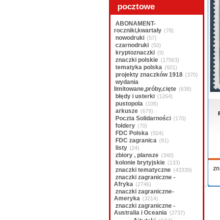
pocztowe
ABONAMENT-
roczniki,kwartały
(78)
nowodruki
(57)
czarnodruki
(50)
kryptoznaczki
(9)
znaczki polskie
(17563)
tematyka polska
(601)
projekty znaczków 1918
(370)
wydania
limitowane,próby,cięte
(638)
błędy i usterki
(1264)
pustopola
(106)
arkusze
(679)
Poczta Solidarności
(170)
foldery
(70)
FDC Polska
(504)
FDC zagranica
(81)
listy
(24)
zbiory , plansze
(340)
kolonie brytyjskie
(133)
zn
znaczki tematyczne
(43339)
znaczki zagraniczne -
Afryka
(2746)
znaczki zagraniczne-
Ameryka
(3214)
znaczki zagraniczne -
Australia i Oceania
(2737)