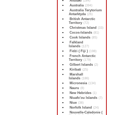
Aitutaki
(184)
Australia
(394)
Australia Terytorium
Antarktyda
(26)
British Antarctic
Territory
(72)
Christmas Island
(33)
Cocos-Islands
(81)
Cook Islands
(85)
Falkland
Islands
(127)
Fidżi ( Fiji )
(198)
French Antarctic
Territory
(179)
Gilbert Islands
(2)
Kiribati
(25)
Marshall
Islands
(186)
Micronesia
(134)
Nauru
(8)
New Hebrides
(1)
Niuafo'ou Islands
(7)
Niue
(38)
Norfolk Island
(24)
Nouvelle-Caledonie (