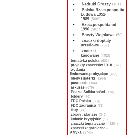
Nadruki Groszy
(101)
Polska Rzeczpospolita
Ludowa 1952-
1989
(5069)
Rzeczpospolita od
1990
(5827)
Poczty Wojskowe
(58)
znaczki dopłaty
urzędowe
(257)
znaczki
kasowane
(4028)
tematyka polska
(601)
projekty znaczków 1918
(370)
wydania
limitowane,próby,cięte
(638)
błędy i usterki
(1264)
pustopola
(106)
arkusze
(679)
Poczta Solidarności
(170)
foldery
(70)
FDC Polska
(504)
FDC zagranica
(81)
listy
(24)
zbiory , plansze
(340)
kolonie brytyjskie
(133)
znaczki tematyczne
(43284)
znaczki zagraniczne -
Afryka
(2746)