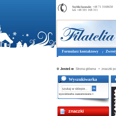
Szybki kontakt
: +48 71 3168658
lub +48 501 168 311
Formularz kontaktowy
Zwroty
Jesteś w
Strona główna
znaczki po
Wyszukiwarka
Ok
wyszukiwarka zaawansowana »
znaczki