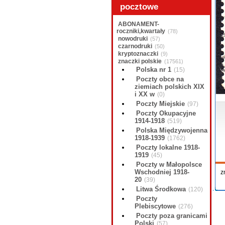
pocztowe
ABONAMENT-
roczniki,kwartały
(78)
nowodruki
(57)
czarnodruki
(50)
kryptoznaczki
(9)
znaczki polskie
(17561)
Polska nr 1
(15)
Poczty obce na
ziemiach polskich XIX
i XX w
(0)
Poczty Miejskie
(97)
Poczty Okupacyjne
1914-1918
(519)
Polska Międzywojenna
1918-1939
(1762)
Poczty lokalne 1918-
1919
(45)
Poczty w Małopolsce
Wschodniej 1918-
z
20
(39)
Litwa Środkowa
(120)
Poczty
Plebiscytowe
(276)
Poczty poza granicami
Polski
(57)