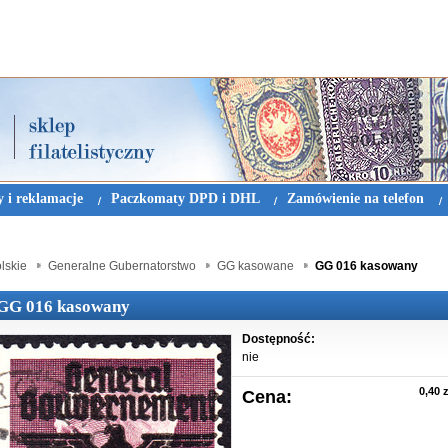
 i reklamacje
Paczkomaty DPD i DHL
Zamówienie na telefon
lskie
Generalne Gubernatorstwo
GG kasowane
GG 016 kasowany
GG 016 kasowany
Dostępność:
nie
0,40 z
Cena: