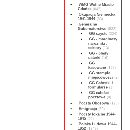
WMG Wolne Miasto
Gdańsk
(647)
Okupacja Niemiecka
1941-1944
(83)
Generalne
Gubernatorstwo
(522)
GG czyste
(324)
GG - marginesy ,
narożniki ,
sektory
(13)
GG - błędy i
usterki
(16)
GG
kasowane
(192)
GG stemple
miejscowości
(2)
GG Całostki i
formularze
(1)
GG całości
pocztowe
(0)
Poczta Obozowa
(123)
Emigracja
(60)
Poczty lokalne 1944-
1945
(59)
Polska Ludowa 1944-
1952
(1349)