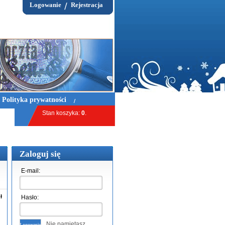
Logowanie
Rejestracja
Polityka prywatności
Stan koszyka:
0
.
Przejdź do koszyka »
Zaloguj się
E-mail:
ł
Hasło:
Nie pamiętasz
Logowanie